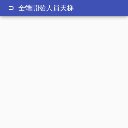
全端開發人員天梯
menu_open
Parameters
MySQL connector .NET : Parameters
date_range
2009-07-20
最近要在.NET環境下連MySQL資料庫
MySQL提供了MySQL Connector .NET來在.NET
環境下連接MySQL
read_more
繼續閱讀