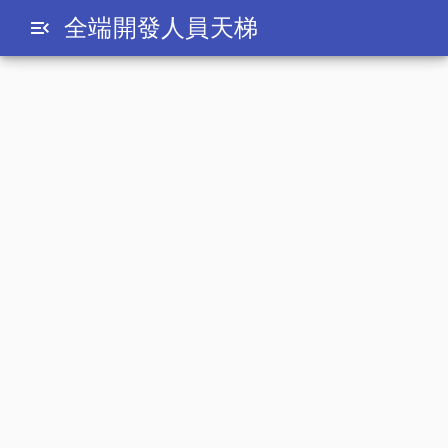
全端開發人員天梯
menu_open
RFID
解決Raspberry Pi3無法使用RC522讀取
RFID的問題
date_range
2016-08-02
最近開始研究起了Raspberry Pi其相關的周邊硬
體，在玩到讀取RFID的時候出現了一些問題，照
著網路上的範例接RC5232模組，卻怎麼樣也讀
不到資料，經過一翻苦戰(google)後，總算是找
到了問題與解決方法，在這邊紀錄一下。