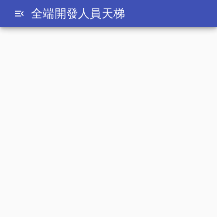
全端開發人員天梯
menu_open
concatMap
[RxJS] 轉換類型 Operators (2) -
switchMap / concatMap / mergeMap /
exhaustMap
date_range
2020-10-04
folder_open
打通 RxJS 任督二脈
|
第 12 屆鐵人賽
今天介紹幾個使用頻率非常高、功能非常類似，
又有很大差別的轉換類型 operators：
switchMap
concatMap
mergeMap
/
/
/
exhaustMap
。